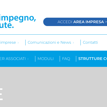
ACCEDI
AREA IMPRESA
e imprese
Comunicazioni e News
Contatti
ER ASSOCIATI
MODULI
FAQ
STRUTTURE 
E