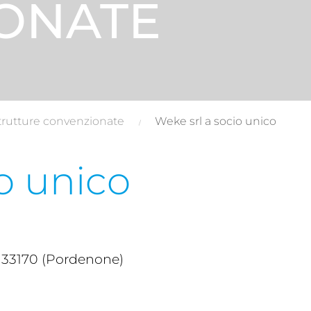
ONATE
trutture convenzionate
Weke srl a socio unico
o unico
 33170 (Pordenone)