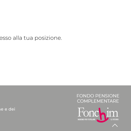
sso alla tua posizione.
he e dei