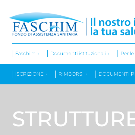
Faschim
Documenti istituzionali
Per l
ISCRIZIONE
RIMBORSI
DOCUMENTI P
STRUTTUR