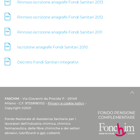
Rinnovo iscrizione anagrafe Fondi Sanitari 2013
Rinnovo iscrizione anagrafe Fondi Sanitari 2012
Rinnovo iscrizione anagrafe Fondi Sanitari 2011
Iscrizione anagrafe Fondi Sanitari 2010
Decreto Fondi Sanitari Integrativi
FASCHIM
- Via Giovanni da Procida 11 - 20149
Milano - C.F. 97358180152 -
Privacy e cookie policy
-
Copyright ©2021
Fondo Nazionale di Assistenza Sanitaria per i
lavoratori dell'industria chimica, chimico
farmaceutica, delle fibre chimiche e dei settori
abrasivi, lubrificanti e gpl, coibenti.