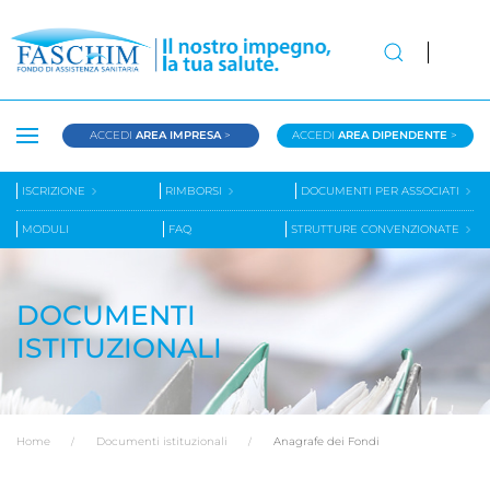
ACCEDI
AREA IMPRESA
>
ACCEDI
AREA DIPENDENTE
>
ISCRIZIONE
RIMBORSI
DOCUMENTI PER ASSOCIATI
MODULI
FAQ
STRUTTURE CONVENZIONATE
DOCUMENTI
ISTITUZIONALI
Home
Documenti istituzionali
Anagrafe dei Fondi