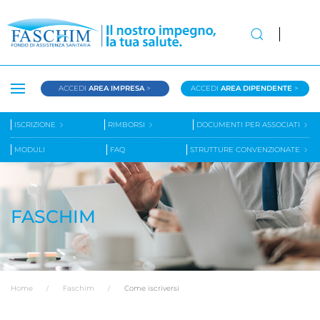
ACCEDI
AREA IMPRESA
>
ACCEDI
AREA DIPENDENTE
>
ISCRIZIONE
RIMBORSI
DOCUMENTI PER ASSOCIATI
MODULI
FAQ
STRUTTURE CONVENZIONATE
FASCHIM
Home
Faschim
Come iscriversi