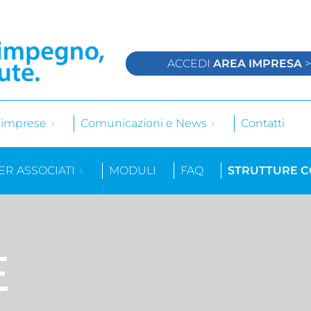
ACCEDI
AREA IMPRESA
e imprese
Comunicazioni e News
Contatti
ER ASSOCIATI
MODULI
FAQ
STRUTTURE 
E