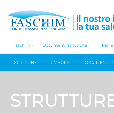
Faschim
Documenti istituzionali
Per l
ISCRIZIONE
RIMBORSI
DOCUMENTI P
STRUTTUR