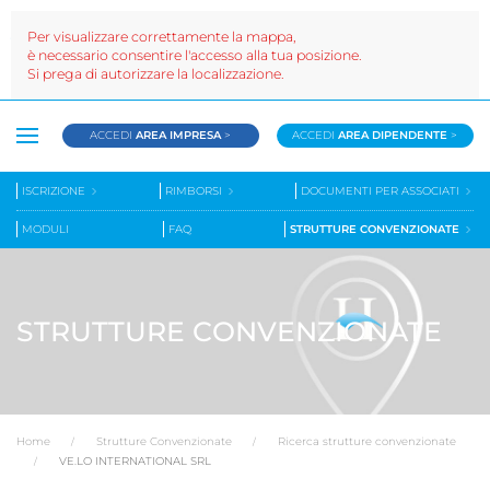
Per visualizzare correttamente la mappa,
è necessario consentire l'accesso alla tua posizione.
Si prega di autorizzare la localizzazione.
ACCEDI
AREA IMPRESA
>
ACCEDI
AREA DIPENDENTE
>
ISCRIZIONE
RIMBORSI
DOCUMENTI PER ASSOCIATI
MODULI
FAQ
STRUTTURE CONVENZIONATE
STRUTTURE CONVENZIONATE
Home
Strutture Convenzionate
Ricerca strutture convenzionate
VE.LO INTERNATIONAL SRL