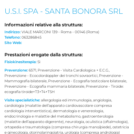
U.S.I. SPA - SANTA BONORA SRL
Informazioni relative alla struttura:
Indirizzo:
VIALE MARCONI 139 - Roma - 00146 (Roma)
Telefono:
063286845
Sito Web:
Prestazioni erogate dalla struttura:
Fisiokinesiterapia:
Sì
Prevenzione:
6571, Prevenzione - Visita Cardiologica + E.C.G.,
Prevenzione - Ecocolordoppler dei tronchi sovraortici, Prevenzione -
Mammografia bilaterale, Prevenzione - Ecografia testicolare bilaterale,
Prevenzione - Ecografia mammaria bilaterale, Prevenzione - Tiroide:
ecografia tiroide+T3+T4+TSH
Visite specialistiche:
allergologia ed immunologia, angiologia,
cardiologia (malattie dell’apparato cardiovascolare compresa
cardiologia interventistica), dermatologia e venereologia,
endocrinologia e malattie del metabolismo, gastroenterologia
(malattie dell’apparato digerente), neurologia, oculistica (oftalmologia),
ortopedia e traumatologia (compresa chirurgia mano/piede), ostetricia
e ginecologia, otorinolaringoiatria, urologia (compresa andrologia)