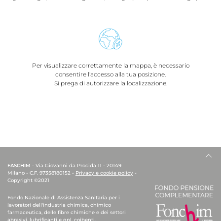
Per visualizzare correttamente la mappa, è necessario
consentire l'accesso alla tua posizione.
Si prega di autorizzare la localizzazione.
FASCHIM
- Via Giovanni da Procida 11 - 20149
Milano - C.F. 97358180152 -
Privacy e cookie policy
-
Copyright ©2021
Fondo Nazionale di Assistenza Sanitaria per i
lavoratori dell'industria chimica, chimico
farmaceutica, delle fibre chimiche e dei settori
abrasivi, lubrificanti e gpl, coibenti.