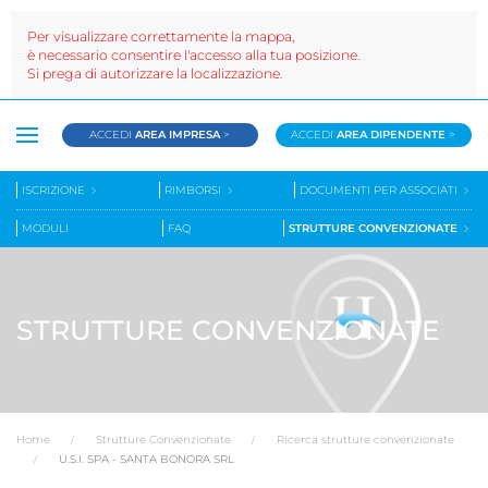
Per visualizzare correttamente la mappa,
è necessario consentire l'accesso alla tua posizione.
Si prega di autorizzare la localizzazione.
ACCEDI
AREA IMPRESA
>
ACCEDI
AREA DIPENDENTE
>
ISCRIZIONE
RIMBORSI
DOCUMENTI PER ASSOCIATI
MODULI
FAQ
STRUTTURE CONVENZIONATE
STRUTTURE CONVENZIONATE
Home
Strutture Convenzionate
Ricerca strutture convenzionate
U.S.I. SPA - SANTA BONORA SRL