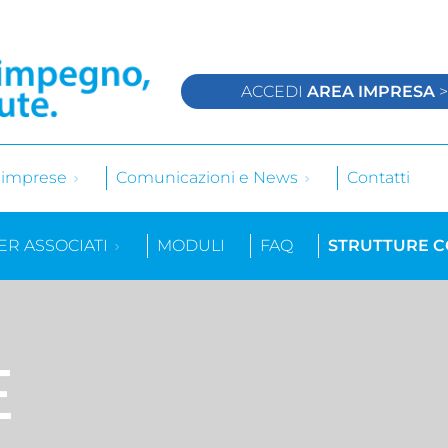
ACCEDI
AREA IMPRESA
e imprese
Comunicazioni e News
Contatti
ER ASSOCIATI
MODULI
FAQ
STRUTTURE 
E