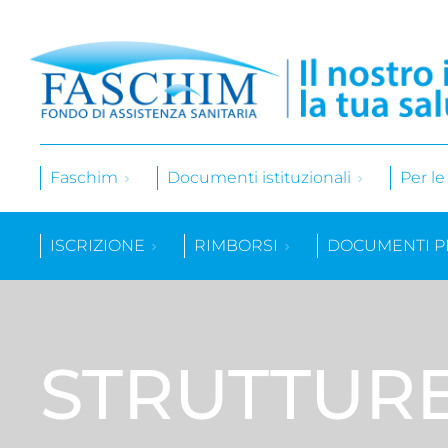
Faschim
Documenti istituzionali
Per l
ISCRIZIONE
RIMBORSI
DOCUMENTI P
STRUTTUR