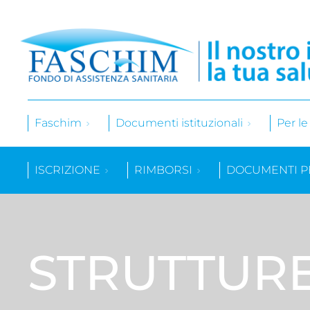
Faschim
Documenti istituzionali
Per l
ISCRIZIONE
RIMBORSI
DOCUMENTI P
STRUTTUR