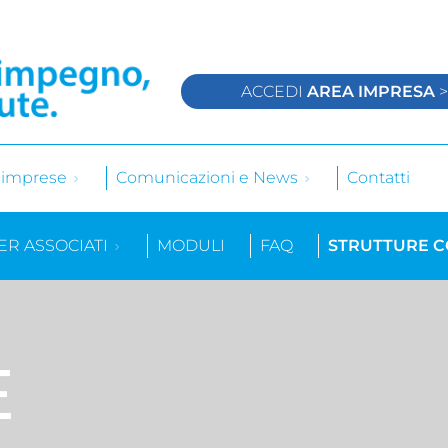
ACCEDI
AREA IMPRESA
e imprese
Comunicazioni e News
Contatti
ER ASSOCIATI
MODULI
FAQ
STRUTTURE 
E