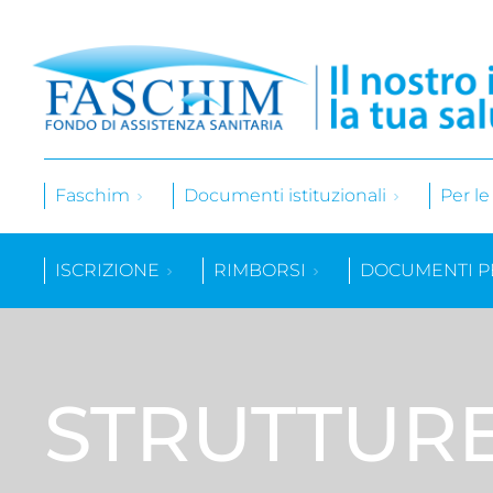
Faschim
Documenti istituzionali
Per l
ISCRIZIONE
RIMBORSI
DOCUMENTI P
STRUTTUR