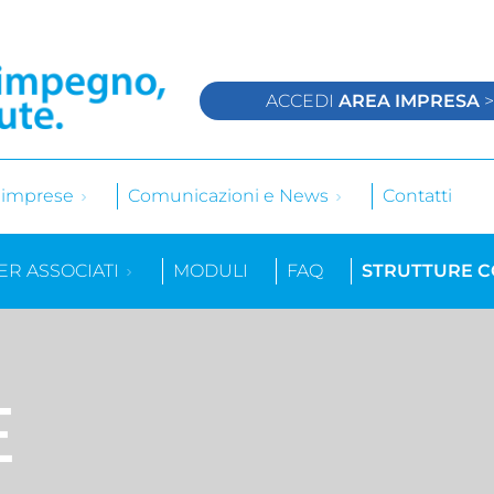
ACCEDI
AREA IMPRESA
e imprese
Comunicazioni e News
Contatti
ER ASSOCIATI
MODULI
FAQ
STRUTTURE 
E