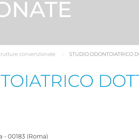
ONATE
trutture convenzionate
STUDIO ODONTOIATRICO 
TOIATRICO DOT
 - 00183 (Roma)