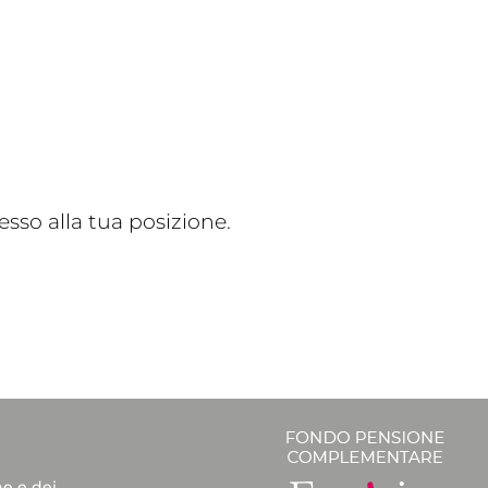
sso alla tua posizione.
he e dei