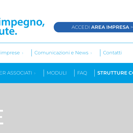
ACCEDI
AREA IMPRESA
e imprese
Comunicazioni e News
Contatti
ER ASSOCIATI
MODULI
FAQ
STRUTTURE 
E