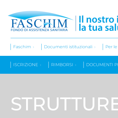
Faschim
Documenti istituzionali
Per l
ISCRIZIONE
RIMBORSI
DOCUMENTI P
STRUTTUR