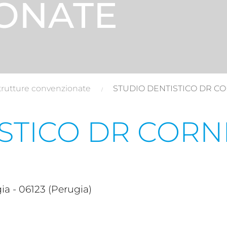
ONATE
trutture convenzionate
STUDIO DENTISTICO DR CO
STICO DR CORN
 - 06123 (Perugia)