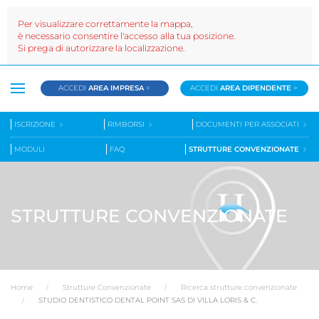
Per visualizzare correttamente la mappa,
è necessario consentire l'accesso alla tua posizione.
Si prega di autorizzare la localizzazione.
ACCEDI
AREA IMPRESA
>
ACCEDI
AREA DIPENDENTE
>
ISCRIZIONE
RIMBORSI
DOCUMENTI PER ASSOCIATI
MODULI
FAQ
STRUTTURE CONVENZIONATE
STRUTTURE CONVENZIONATE
Home
Strutture Convenzionate
Ricerca strutture convenzionate
STUDIO DENTISTICO DENTAL POINT SAS DI VILLA LORIS & C.