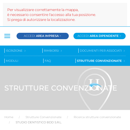
Per visualizzare correttamente la mappa,
è necessario consentire l'accesso alla tua posizione.
Si prega di autorizzare la localizzazione.
ACCEDI
AREA IMPRESA
>
ACCEDI
AREA DIPENDENTE
>
ISCRIZIONE
RIMBORSI
DOCUMENTI PER ASSOCIATI
MODULI
FAQ
STRUTTURE CONVENZIONATE
STRUTTURE CONVENZIONATE
Home
Strutture Convenzionate
Ricerca strutture convenzionate
STUDIO DENTISTICO BDD S.R.L.