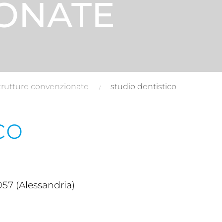
ONATE
trutture convenzionate
studio dentistico
co
57 (Alessandria)