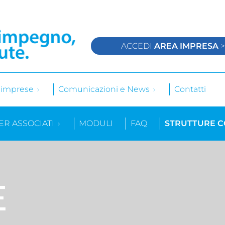
ACCEDI
AREA IMPRESA
e imprese
Comunicazioni e News
Contatti
ER ASSOCIATI
MODULI
FAQ
STRUTTURE 
E