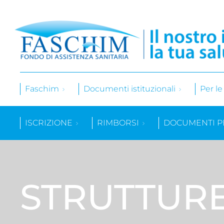
Faschim
Documenti istituzionali
Per l
ISCRIZIONE
RIMBORSI
DOCUMENTI P
STRUTTUR