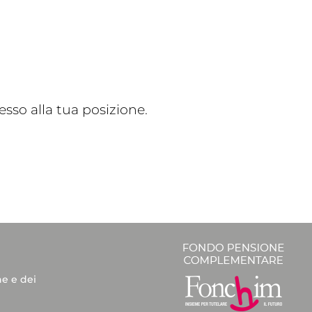
sso alla tua posizione.
he e dei