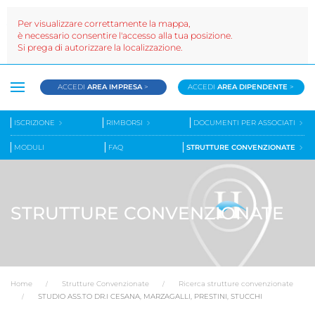
Per visualizzare correttamente la mappa,
è necessario consentire l'accesso alla tua posizione.
Si prega di autorizzare la localizzazione.
ACCEDI
AREA IMPRESA
>
ACCEDI
AREA DIPENDENTE
>
ISCRIZIONE
RIMBORSI
DOCUMENTI PER ASSOCIATI
MODULI
FAQ
STRUTTURE CONVENZIONATE
STRUTTURE CONVENZIONATE
Home
Strutture Convenzionate
Ricerca strutture convenzionate
STUDIO ASS.TO DR.I CESANA, MARZAGALLI, PRESTINI, STUCCHI