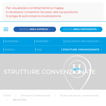
Per visualizzare correttamente la mappa,
è necessario consentire l'accesso alla tua posizione.
Si prega di autorizzare la localizzazione.
ACCEDI
AREA IMPRESA
>
ACCEDI
AREA DIPENDENTE
>
ISCRIZIONE
RIMBORSI
DOCUMENTI PER ASSOCIATI
MODULI
FAQ
STRUTTURE CONVENZIONATE
STRUTTURE CONVENZIONATE
Home
Strutture Convenzionate
Ricerca strutture convenzionate
SALUS S.R.L.