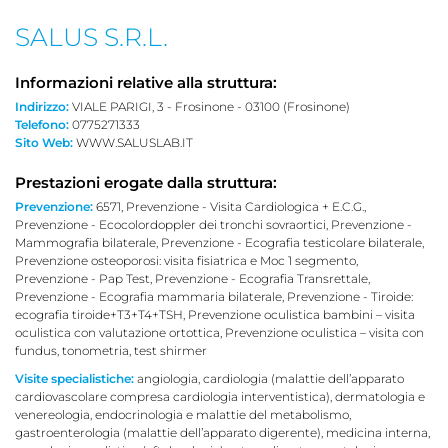
SALUS S.R.L.
Informazioni relative alla struttura:
Indirizzo:
VIALE PARIGI, 3 - Frosinone - 03100 (Frosinone)
Telefono:
0775271333
Sito Web:
WWW.SALUSLAB.IT
Prestazioni erogate dalla struttura:
Prevenzione:
6571, Prevenzione - Visita Cardiologica + E.C.G.,
Prevenzione - Ecocolordoppler dei tronchi sovraortici, Prevenzione -
Mammografia bilaterale, Prevenzione - Ecografia testicolare bilaterale,
Prevenzione osteoporosi: visita fisiatrica e Moc 1 segmento,
Prevenzione - Pap Test, Prevenzione - Ecografia Transrettale,
Prevenzione - Ecografia mammaria bilaterale, Prevenzione - Tiroide:
ecografia tiroide+T3+T4+TSH, Prevenzione oculistica bambini – visita
oculistica con valutazione ortottica, Prevenzione oculistica – visita con
fundus, tonometria, test shirmer
Visite specialistiche:
angiologia, cardiologia (malattie dell’apparato
cardiovascolare compresa cardiologia interventistica), dermatologia e
venereologia, endocrinologia e malattie del metabolismo,
gastroenterologia (malattie dell’apparato digerente), medicina interna,