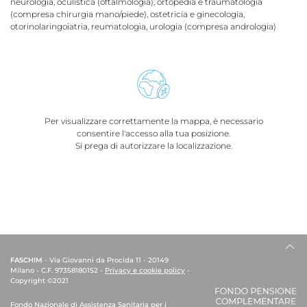
neurologia, oculistica (oftalmologia), ortopedia e traumatologia
(compresa chirurgia mano/piede), ostetricia e ginecologia,
otorinolaringoiatria, reumatologia, urologia (compresa andrologia)
Per visualizzare correttamente la mappa, è necessario
consentire l'accesso alla tua posizione.
Si prega di autorizzare la localizzazione.
FASCHIM
- Via Giovanni da Procida 11 - 20149
Milano - C.F. 97358180152 -
Privacy e cookie policy
-
Copyright ©2021
Fondo Nazionale di Assistenza Sanitaria per i