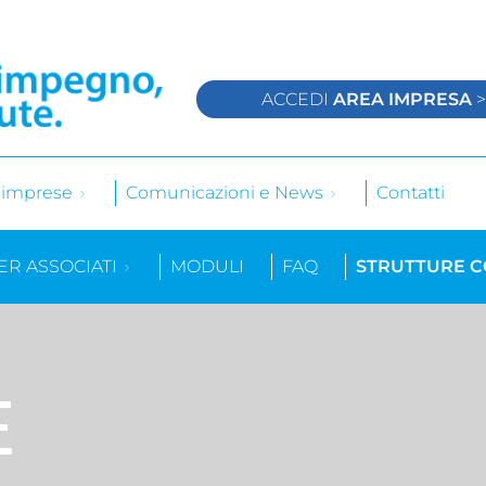
ACCEDI
AREA IMPRESA
e imprese
Comunicazioni e News
Contatti
ER ASSOCIATI
MODULI
FAQ
STRUTTURE 
E