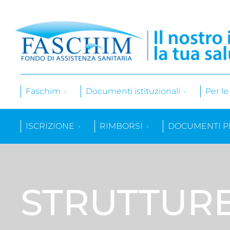
Faschim
Documenti istituzionali
Per l
ISCRIZIONE
RIMBORSI
DOCUMENTI P
STRUTTUR