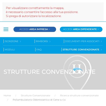
Per visualizzare correttamente la mappa,
è necessario consentire l'accesso alla tua posizione.
Si prega di autorizzare la localizzazione.
ACCEDI
AREA IMPRESA
>
ACCEDI
AREA DIPENDENTE
>
ISCRIZIONE
RIMBORSI
DOCUMENTI PER ASSOCIATI
MODULI
FAQ
STRUTTURE CONVENZIONATE
STRUTTURE CONVENZIONATE
Home
Strutture Convenzionate
Ricerca strutture convenzionate
Poliambulatorio Odontoiatrico di Cene s.r.l.s