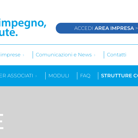
ACCEDI
AREA IMPRESA
e imprese
Comunicazioni e News
Contatti
ER ASSOCIATI
MODULI
FAQ
STRUTTURE 
E