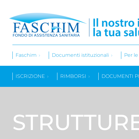
Faschim
Documenti istituzionali
Per l
ISCRIZIONE
RIMBORSI
DOCUMENTI P
STRUTTUR