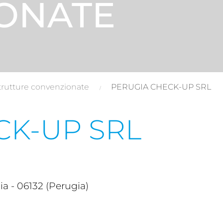
ONATE
trutture convenzionate
PERUGIA CHECK-UP SRL
CK-UP SRL
 - 06132 (Perugia)