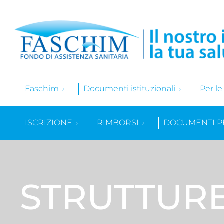
Faschim
Documenti istituzionali
Per l
ISCRIZIONE
RIMBORSI
DOCUMENTI P
STRUTTUR