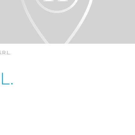
R.L.
L.