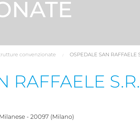
ONATE
trutture convenzionate
OSPEDALE SAN RAFFAELE S.
 RAFFAELE S.R.
ilanese - 20097 (Milano)