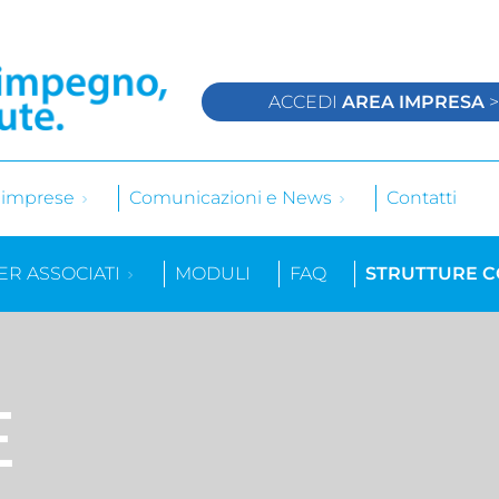
ACCEDI
AREA IMPRESA
e imprese
Comunicazioni e News
Contatti
ER ASSOCIATI
MODULI
FAQ
STRUTTURE 
E