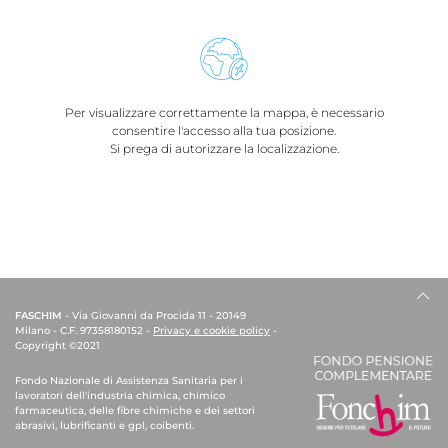
Per visualizzare correttamente la mappa, è necessario
consentire l'accesso alla tua posizione.
Si prega di autorizzare la localizzazione.
FASCHIM
- Via Giovanni da Procida 11 - 20149
Milano - C.F. 97358180152 -
Privacy e cookie policy
-
Copyright ©2021
Fondo Nazionale di Assistenza Sanitaria per i
lavoratori dell'industria chimica, chimico
farmaceutica, delle fibre chimiche e dei settori
abrasivi, lubrificanti e gpl, coibenti.