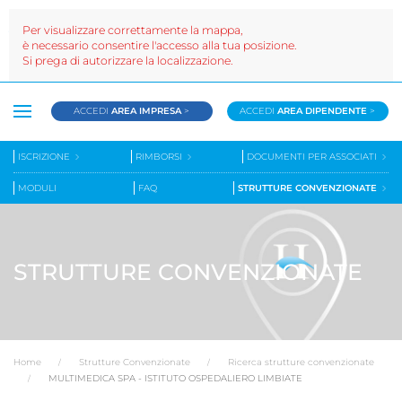
Per visualizzare correttamente la mappa,
è necessario consentire l'accesso alla tua posizione.
Si prega di autorizzare la localizzazione.
ACCEDI
AREA IMPRESA
>
ACCEDI
AREA DIPENDENTE
>
ISCRIZIONE
RIMBORSI
DOCUMENTI PER ASSOCIATI
MODULI
FAQ
STRUTTURE CONVENZIONATE
STRUTTURE CONVENZIONATE
Home
Strutture Convenzionate
Ricerca strutture convenzionate
MULTIMEDICA SPA - ISTITUTO OSPEDALIERO LIMBIATE