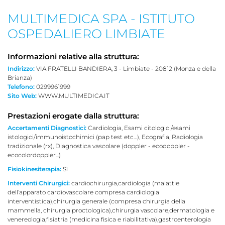
MULTIMEDICA SPA - ISTITUTO
OSPEDALIERO LIMBIATE
Informazioni relative alla struttura:
Indirizzo:
VIA FRATELLI BANDIERA, 3 - Limbiate - 20812 (Monza e della
Brianza)
Telefono:
0299961999
Sito Web:
WWW.MULTIMEDICA.IT
Prestazioni erogate dalla struttura:
Accertamenti Diagnostici:
Cardiologia, Esami citologici/esami
istologici/immunoistochimici (pap test etc…), Ecografia, Radiologia
tradizionale (rx), Diagnostica vascolare (doppler - ecodoppler -
ecocolordoppler...)
Fisiokinesiterapia:
Sì
Interventi Chirurgici:
cardiochirurgia,cardiologia (malattie
dell’apparato cardiovascolare compresa cardiologia
interventistica),chirurgia generale (compresa chirurgia della
mammella, chirurgia proctologica),chirurgia vascolare,dermatologia e
venereologia,fisiatria (medicina fisica e riabilitativa),gastroenterologia