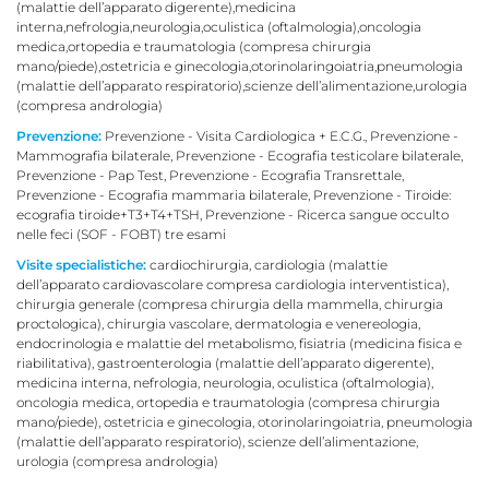
(malattie dell’apparato digerente),medicina
interna,nefrologia,neurologia,oculistica (oftalmologia),oncologia
medica,ortopedia e traumatologia (compresa chirurgia
mano/piede),ostetricia e ginecologia,otorinolaringoiatria,pneumologia
(malattie dell’apparato respiratorio),scienze dell’alimentazione,urologia
(compresa andrologia)
Prevenzione:
Prevenzione - Visita Cardiologica + E.C.G., Prevenzione -
Mammografia bilaterale, Prevenzione - Ecografia testicolare bilaterale,
Prevenzione - Pap Test, Prevenzione - Ecografia Transrettale,
Prevenzione - Ecografia mammaria bilaterale, Prevenzione - Tiroide:
ecografia tiroide+T3+T4+TSH, Prevenzione - Ricerca sangue occulto
nelle feci (SOF - FOBT) tre esami
Visite specialistiche:
cardiochirurgia, cardiologia (malattie
dell’apparato cardiovascolare compresa cardiologia interventistica),
chirurgia generale (compresa chirurgia della mammella, chirurgia
proctologica), chirurgia vascolare, dermatologia e venereologia,
endocrinologia e malattie del metabolismo, fisiatria (medicina fisica e
riabilitativa), gastroenterologia (malattie dell’apparato digerente),
medicina interna, nefrologia, neurologia, oculistica (oftalmologia),
oncologia medica, ortopedia e traumatologia (compresa chirurgia
mano/piede), ostetricia e ginecologia, otorinolaringoiatria, pneumologia
(malattie dell’apparato respiratorio), scienze dell’alimentazione,
urologia (compresa andrologia)