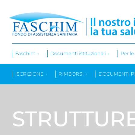
Faschim
Documenti istituzionali
Per l
ISCRIZIONE
RIMBORSI
DOCUMENTI P
STRUTTUR