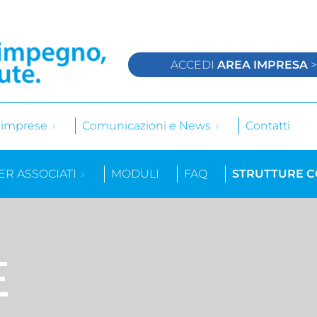
ACCEDI
AREA IMPRESA
e imprese
Comunicazioni e News
Contatti
ER ASSOCIATI
MODULI
FAQ
STRUTTURE 
E