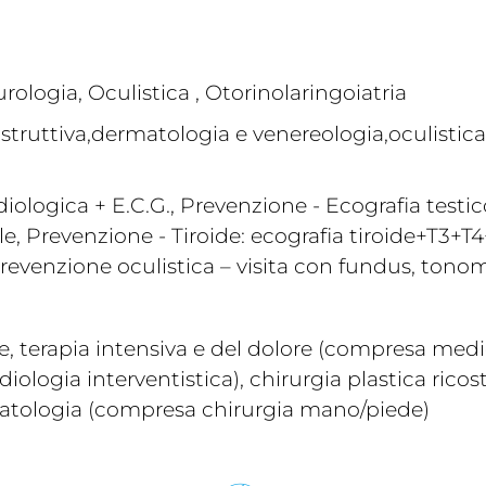
rologia, Oculistica , Otorinolaringoiatria
costruttiva,dermatologia e venereologia,oculistic
iologica + E.C.G., Prevenzione - Ecografia testic
, Prevenzione - Tiroide: ecografia tiroide+T3+T
 Prevenzione oculistica – visita con fundus, tonom
, terapia intensiva e del dolore (compresa medic
ologia interventistica), chirurgia plastica ricos
umatologia (compresa chirurgia mano/piede)