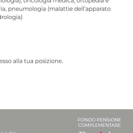
lmologia), oncologia medica, ortopedia e
ria, pneumologia (malattie dell’apparato
drologia)
sso alla tua posizione.