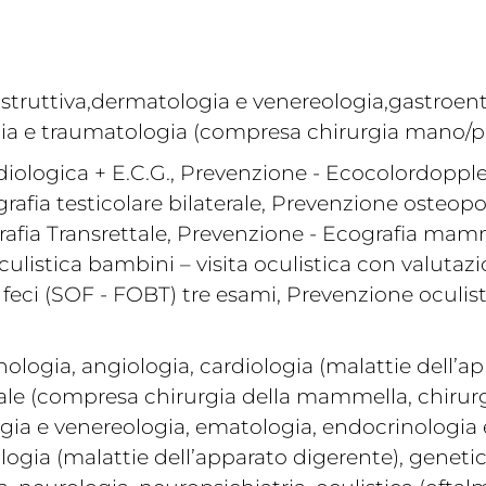
costruttiva,dermatologia e venereologia,gastroent
dia e traumatologia (compresa chirurgia mano/pi
diologica + E.C.G., Prevenzione - Ecocolordoppler
fia testicolare bilaterale, Prevenzione osteoporo
afia Transrettale, Prevenzione - Ecografia mamma
ulistica bambini – visita oculistica con valutazi
feci (SOF - FOBT) tre esami, Prevenzione oculisti
ologia, angiologia, cardiologia (malattie dell’
rale (compresa chirurgia della mammella, chirurg
ogia e venereologia, ematologia, endocrinologia 
rologia (malattie dell’apparato digerente), genetic