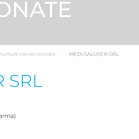
ONATE
trutture convenzionate
MEDI SALUSER SRL
 SRL
Parma)