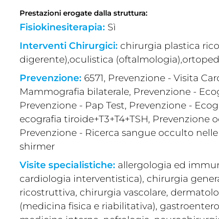
Prestazioni erogate dalla struttura:
Fisiokinesiterapia:
Sì
Interventi Chirurgici:
chirurgia plastica ri
digerente),oculistica (oftalmologia),ortope
Prevenzione:
6571, Prevenzione - Visita Car
Mammografia bilaterale, Prevenzione - Ecogra
Prevenzione - Pap Test, Prevenzione - Ecogr
ecografia tiroide+T3+T4+TSH, Prevenzione oc
Prevenzione - Ricerca sangue occulto nelle 
shirmer
Visite specialistiche:
allergologia ed immun
cardiologia interventistica), chirurgia gene
ricostruttiva, chirurgia vascolare, dermatol
(medicina fisica e riabilitativa), gastroente