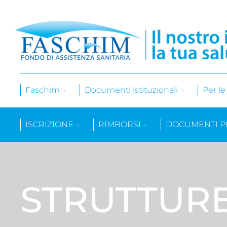
Faschim
Documenti istituzionali
Per l
ISCRIZIONE
RIMBORSI
DOCUMENTI P
STRUTTUR