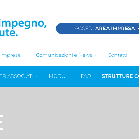
ACCEDI
AREA IMPRESA
e imprese
Comunicazioni e News
Contatti
ER ASSOCIATI
MODULI
FAQ
STRUTTURE 
E