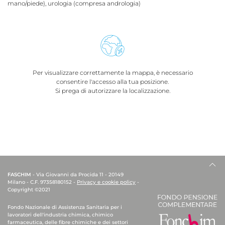
mano/piede), urologia (compresa andrologia)
Per visualizzare correttamente la mappa, è necessario
consentire l'accesso alla tua posizione.
Si prega di autorizzare la localizzazione.
FASCHIM
- Via Giovanni da Procida 11 - 20149
Milano - C.F. 97358180152 -
Privacy e cookie policy
-
Copyright ©2021
Fondo Nazionale di Assistenza Sanitaria per i
lavoratori dell'industria chimica, chimico
farmaceutica, delle fibre chimiche e dei settori