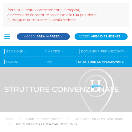
Per visualizzare correttamente la mappa,
è necessario consentire l'accesso alla tua posizione.
Si prega di autorizzare la localizzazione.
ACCEDI
AREA IMPRESA
>
ACCEDI
AREA DIPENDENTE
>
ISCRIZIONE
RIMBORSI
DOCUMENTI PER ASSOCIATI
MODULI
FAQ
STRUTTURE CONVENZIONATE
STRUTTURE CONVENZIONATE
Home
Strutture Convenzionate
Ricerca strutture convenzionate
ME.DI. MEDITERRANEA DIAGNOSTICA SRL