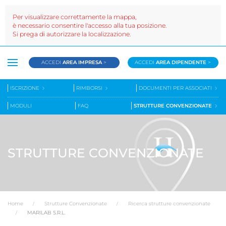
Per visualizzare correttamente la mappa,
è necessario consentire l'accesso alla tua posizione.
Si prega di autorizzare la localizzazione.
ACCEDI
AREA IMPRESA
>
ACCEDI
AREA DIPENDENTE
>
ISCRIZIONE
RIMBORSI
DOCUMENTI PER ASSOCIATI
MODULI
FAQ
STRUTTURE CONVENZIONATE
STRUTTURE CONVENZIONATE
Home
Strutture Convenzionate
Ricerca strutture convenzionate
MARILAB S.R.L.