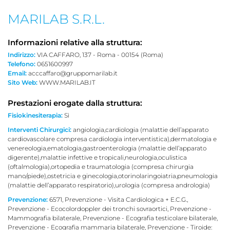
MARILAB S.R.L.
Informazioni relative alla struttura:
Indirizzo:
VIA CAFFARO, 137 - Roma - 00154 (Roma)
Telefono:
0651600997
Email:
acccaffaro@gruppomarilab.it
Sito Web:
WWW.MARILAB.IT
Prestazioni erogate dalla struttura:
Fisiokinesiterapia:
Sì
Interventi Chirurgici:
angiologia,cardiologia (malattie dell’apparato
cardiovascolare compresa cardiologia interventistica),dermatologia e
venereologia,ematologia,gastroenterologia (malattie dell’apparato
digerente),malattie infettive e tropicali,neurologia,oculistica
(oftalmologia),ortopedia e traumatologia (compresa chirurgia
mano/piede),ostetricia e ginecologia,otorinolaringoiatria,pneumologia
(malattie dell’apparato respiratorio),urologia (compresa andrologia)
Prevenzione:
6571, Prevenzione - Visita Cardiologica + E.C.G.,
Prevenzione - Ecocolordoppler dei tronchi sovraortici, Prevenzione -
Mammografia bilaterale, Prevenzione - Ecografia testicolare bilaterale,
Prevenzione - Ecografia mammaria bilaterale, Prevenzione - Tiroide: