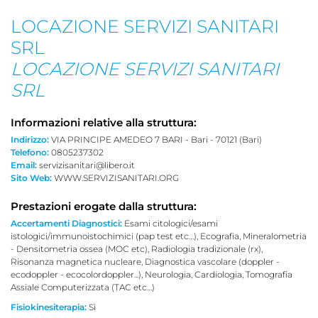
LOCAZIONE SERVIZI SANITARI
SRL
LOCAZIONE SERVIZI SANITARI
SRL
Informazioni relative alla struttura:
Indirizzo:
VIA PRINCIPE AMEDEO 7 BARI - Bari - 70121 (Bari)
Telefono:
0805237302
Email:
servizisanitari@libero.it
Sito Web:
WWW.SERVIZISANITARI.ORG
Prestazioni erogate dalla struttura:
Accertamenti Diagnostici:
Esami citologici/esami
istologici/immunoistochimici (pap test etc…), Ecografia, Mineralometria
- Densitometria ossea (MOC etc), Radiologia tradizionale (rx),
Risonanza magnetica nucleare, Diagnostica vascolare (doppler -
ecodoppler - ecocolordoppler...), Neurologia, Cardiologia, Tomografia
Assiale Computerizzata (TAC etc…)
Fisiokinesiterapia:
Sì