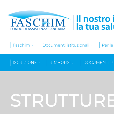
Faschim
Documenti istituzionali
Per l
ISCRIZIONE
RIMBORSI
DOCUMENTI P
STRUTTUR