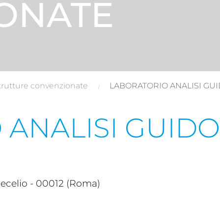
ONATE
trutture convenzionate
LABORATORIO ANALISI GUI
ANALISI GUIDO
ecelio - 00012 (Roma)