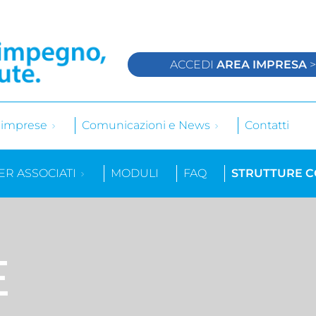
ACCEDI
AREA IMPRESA
e imprese
Comunicazioni e News
Contatti
ER ASSOCIATI
MODULI
FAQ
STRUTTURE 
E