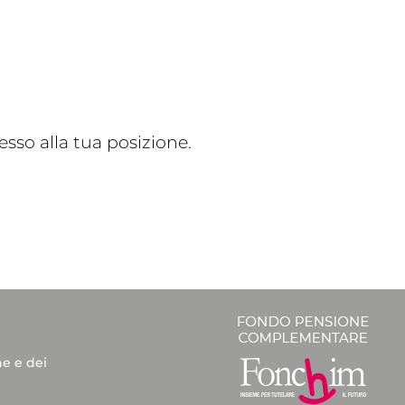
sso alla tua posizione.
he e dei