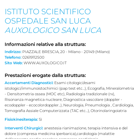
ISTITUTO SCIENTIFICO
OSPEDALE SAN LUCA
AUXOLOGICO SAN LUCA
Informazioni relative alla struttura:
Indirizzo:
PIAZZALE BRESCIA, 20 - Milano - 20149 (Milano)
Telefono:
02619112500
Sito Web:
WWW.AUXOLOGICO.IT
Prestazioni erogate dalla struttura:
Accertamenti Diagnostici:
Esami citologici/esami
istologici/immunoistochimici (pap test etc…), Ecografia, Mineralometria
- Densitometria ossea (MOC etc), Radiologia tradizionale (rx),
Risonanza magnetica nucleare, Diagnostica vascolare (doppler -
ecodoppler - ecocolordoppler...), Neurologia, Pneumologia , Cardiologia,
Tomografia Assiale Computerizzata (TAC etc…), Otorinolaringoiatria
Fisiokinesiterapia:
Sì
Interventi Chirurgici:
anestesia rianimazione, terapia intensiva e del
dolore (compresa medicina iperbarica),cardiologia (malattie