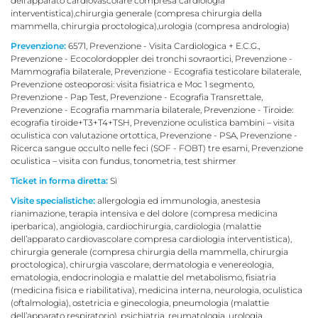
dell’apparato cardiovascolare compresa cardiologia
interventistica),chirurgia generale (compresa chirurgia della
mammella, chirurgia proctologica),urologia (compresa andrologia)
Prevenzione:
6571, Prevenzione - Visita Cardiologica + E.C.G.,
Prevenzione - Ecocolordoppler dei tronchi sovraortici, Prevenzione -
Mammografia bilaterale, Prevenzione - Ecografia testicolare bilaterale,
Prevenzione osteoporosi: visita fisiatrica e Moc 1 segmento,
Prevenzione - Pap Test, Prevenzione - Ecografia Transrettale,
Prevenzione - Ecografia mammaria bilaterale, Prevenzione - Tiroide:
ecografia tiroide+T3+T4+TSH, Prevenzione oculistica bambini – visita
oculistica con valutazione ortottica, Prevenzione - PSA, Prevenzione -
Ricerca sangue occulto nelle feci (SOF - FOBT) tre esami, Prevenzione
oculistica – visita con fundus, tonometria, test shirmer
Ticket in forma diretta:
Sì
Visite specialistiche:
allergologia ed immunologia, anestesia
rianimazione, terapia intensiva e del dolore (compresa medicina
iperbarica), angiologia, cardiochirurgia, cardiologia (malattie
dell’apparato cardiovascolare compresa cardiologia interventistica),
chirurgia generale (compresa chirurgia della mammella, chirurgia
proctologica), chirurgia vascolare, dermatologia e venereologia,
ematologia, endocrinologia e malattie del metabolismo, fisiatria
(medicina fisica e riabilitativa), medicina interna, neurologia, oculistica
(oftalmologia), ostetricia e ginecologia, pneumologia (malattie
dell’apparato respiratorio), psichiatria, reumatologia, urologia