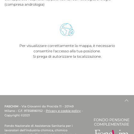
(compresa andrologia)
Per visualizzare correttamente la mappa, è necessario
consentire l'accesso alla tua posizione.
Si prega di autorizzare la localizzazione.
FASCHIM
- Via Giovanni da Procida 11 - 20149
Milano - C.F. 97358180152 -
Privacy e cookie policy
-
Copyright ©2021
Fondo Nazionale di Assistenza Sanitaria per i
lavoratori dell'industria chimica, chimico