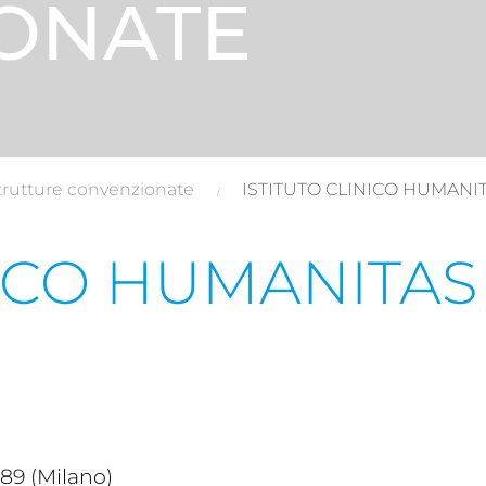
ONATE
trutture convenzionate
ISTITUTO CLINICO HUMANI
NICO HUMANITA
89 (Milano)