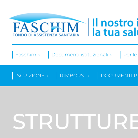
Faschim
Documenti istituzionali
Per l
ISCRIZIONE
RIMBORSI
DOCUMENTI P
STRUTTUR