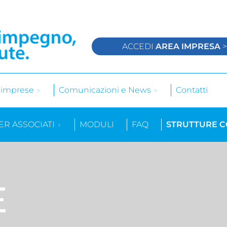
ACCEDI
AREA IMPRESA
e imprese
Comunicazioni e News
Contatti
ER ASSOCIATI
MODULI
FAQ
STRUTTURE 
E