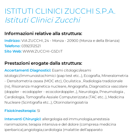
ISTITUTI CLINICI ZUCCHI S.P.A.
Istituti Clinici Zucchi
Informazioni relative alla struttura:
Indirizzo:
VIA ZUCCHI, 24 - Monza - 20900 (Monza e della Brianza)
Telefono:
0392312521
Sito Web:
WWW.ZUCCHI-GSD.IT
Prestazioni erogate dalla struttura:
Accertamenti Diagnostici:
Esami citologici/esami
istologici/immunoistochimici (pap test etc…), Ecografia, Mineralometria
- Densitometria ossea (MOC etc), Oculistica , Radiologia tradizionale
(rx), Risonanza magnetica nucleare, Angiografia, Diagnostica vascolare
(doppler - ecodoppler - ecocolordoppler...), Neurologia, Pneumologia ,
Cardiologia, Tomografia Assiale Computerizzata (TAC etc…), Medicina
Nucleare (Scintigrafia etc…), Otorinolaringoiatria
Fisiokinesiterapia:
Sì
Interventi Chirurgici:
allergologia ed immunologia,anestesia
rianimazione, terapia intensiva e del dolore (compresa medicina
iperbarica),angiologia,cardiologia (malattie dell’apparato