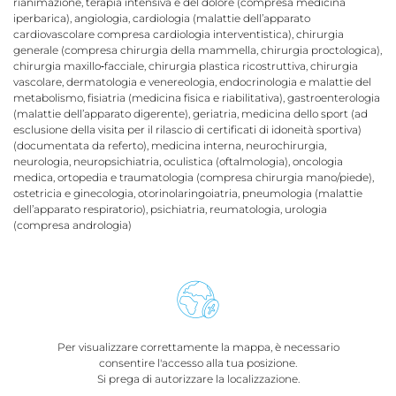
rianimazione, terapia intensiva e del dolore (compresa medicina
iperbarica), angiologia, cardiologia (malattie dell’apparato
cardiovascolare compresa cardiologia interventistica), chirurgia
generale (compresa chirurgia della mammella, chirurgia proctologica),
chirurgia maxillo‐facciale, chirurgia plastica ricostruttiva, chirurgia
vascolare, dermatologia e venereologia, endocrinologia e malattie del
metabolismo, fisiatria (medicina fisica e riabilitativa), gastroenterologia
(malattie dell’apparato digerente), geriatria, medicina dello sport (ad
esclusione della visita per il rilascio di certificati di idoneità sportiva)
(documentata da referto), medicina interna, neurochirurgia,
neurologia, neuropsichiatria, oculistica (oftalmologia), oncologia
medica, ortopedia e traumatologia (compresa chirurgia mano/piede),
ostetricia e ginecologia, otorinolaringoiatria, pneumologia (malattie
dell’apparato respiratorio), psichiatria, reumatologia, urologia
(compresa andrologia)
Per visualizzare correttamente la mappa, è necessario
consentire l'accesso alla tua posizione.
Si prega di autorizzare la localizzazione.