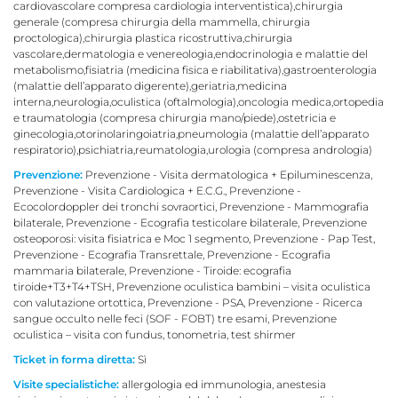
cardiovascolare compresa cardiologia interventistica),chirurgia
generale (compresa chirurgia della mammella, chirurgia
proctologica),chirurgia plastica ricostruttiva,chirurgia
vascolare,dermatologia e venereologia,endocrinologia e malattie del
metabolismo,fisiatria (medicina fisica e riabilitativa),gastroenterologia
(malattie dell’apparato digerente),geriatria,medicina
interna,neurologia,oculistica (oftalmologia),oncologia medica,ortopedia
e traumatologia (compresa chirurgia mano/piede),ostetricia e
ginecologia,otorinolaringoiatria,pneumologia (malattie dell’apparato
respiratorio),psichiatria,reumatologia,urologia (compresa andrologia)
Prevenzione:
Prevenzione - Visita dermatologica + Epilumi­nescenza,
Prevenzione - Visita Cardiologica + E.C.G., Prevenzione -
Ecocolordoppler dei tronchi sovraortici, Prevenzione - Mammografia
bilaterale, Prevenzione - Ecografia testicolare bilaterale, Prevenzione
osteoporosi: visita fisiatrica e Moc 1 segmento, Prevenzione - Pap Test,
Prevenzione - Ecografia Transrettale, Prevenzione - Ecografia
mammaria bilaterale, Prevenzione - Tiroide: ecografia
tiroide+T3+T4+TSH, Prevenzione oculistica bambini – visita oculistica
con valutazione ortottica, Prevenzione - PSA, Prevenzione - Ricerca
sangue occulto nelle feci (SOF - FOBT) tre esami, Prevenzione
oculistica – visita con fundus, tonometria, test shirmer
Ticket in forma diretta:
Sì
Visite specialistiche:
allergologia ed immunologia, anestesia