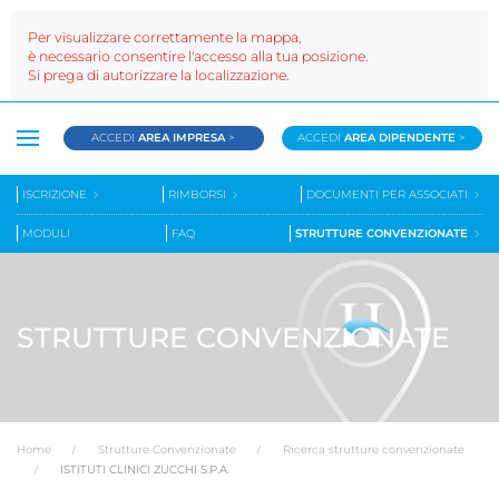
Per visualizzare correttamente la mappa,
è necessario consentire l'accesso alla tua posizione.
Si prega di autorizzare la localizzazione.
ACCEDI
AREA IMPRESA
>
ACCEDI
AREA DIPENDENTE
>
ISCRIZIONE
RIMBORSI
DOCUMENTI PER ASSOCIATI
MODULI
FAQ
STRUTTURE CONVENZIONATE
STRUTTURE CONVENZIONATE
Home
Strutture Convenzionate
Ricerca strutture convenzionate
ISTITUTI CLINICI ZUCCHI S.P.A.