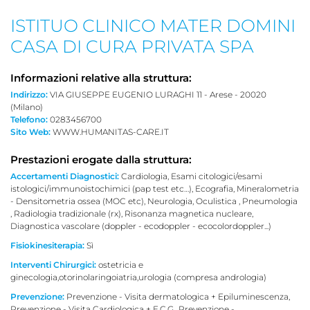
ISTITUO CLINICO MATER DOMINI
CASA DI CURA PRIVATA SPA
Informazioni relative alla struttura:
Indirizzo:
VIA GIUSEPPE EUGENIO LURAGHI 11 - Arese - 20020
(Milano)
Telefono:
0283456700
Sito Web:
WWW.HUMANITAS-CARE.IT
Prestazioni erogate dalla struttura:
Accertamenti Diagnostici:
Cardiologia, Esami citologici/esami
istologici/immunoistochimici (pap test etc…), Ecografia, Mineralometria
- Densitometria ossea (MOC etc), Neurologia, Oculistica , Pneumologia
, Radiologia tradizionale (rx), Risonanza magnetica nucleare,
Diagnostica vascolare (doppler - ecodoppler - ecocolordoppler...)
Fisiokinesiterapia:
Sì
Interventi Chirurgici:
ostetricia e
ginecologia,otorinolaringoiatria,urologia (compresa andrologia)
Prevenzione:
Prevenzione - Visita dermatologica + Epilumi­nescenza,
Prevenzione - Visita Cardiologica + E.C.G., Prevenzione -