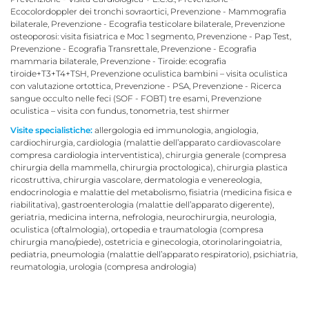
Ecocolordoppler dei tronchi sovraortici, Prevenzione - Mammografia
bilaterale, Prevenzione - Ecografia testicolare bilaterale, Prevenzione
osteoporosi: visita fisiatrica e Moc 1 segmento, Prevenzione - Pap Test,
Prevenzione - Ecografia Transrettale, Prevenzione - Ecografia
mammaria bilaterale, Prevenzione - Tiroide: ecografia
tiroide+T3+T4+TSH, Prevenzione oculistica bambini – visita oculistica
con valutazione ortottica, Prevenzione - PSA, Prevenzione - Ricerca
sangue occulto nelle feci (SOF - FOBT) tre esami, Prevenzione
oculistica – visita con fundus, tonometria, test shirmer
Visite specialistiche:
allergologia ed immunologia, angiologia,
cardiochirurgia, cardiologia (malattie dell’apparato cardiovascolare
compresa cardiologia interventistica), chirurgia generale (compresa
chirurgia della mammella, chirurgia proctologica), chirurgia plastica
ricostruttiva, chirurgia vascolare, dermatologia e venereologia,
endocrinologia e malattie del metabolismo, fisiatria (medicina fisica e
riabilitativa), gastroenterologia (malattie dell’apparato digerente),
geriatria, medicina interna, nefrologia, neurochirurgia, neurologia,
oculistica (oftalmologia), ortopedia e traumatologia (compresa
chirurgia mano/piede), ostetricia e ginecologia, otorinolaringoiatria,
pediatria, pneumologia (malattie dell’apparato respiratorio), psichiatria,
reumatologia, urologia (compresa andrologia)