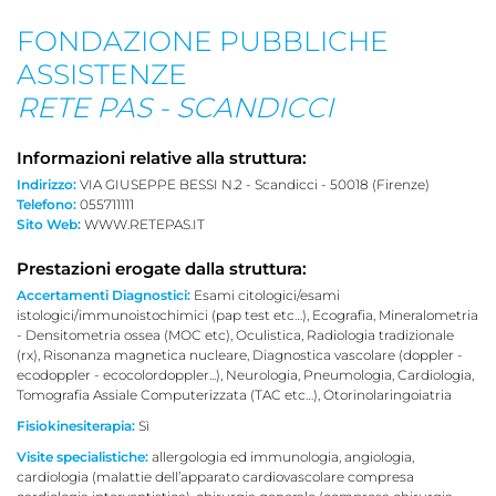
FONDAZIONE PUBBLICHE
ASSISTENZE
RETE PAS - SCANDICCI
Informazioni relative alla struttura:
Indirizzo:
VIA GIUSEPPE BESSI N.2 - Scandicci - 50018 (Firenze)
Telefono:
055711111
Sito Web:
WWW.RETEPAS.IT
Prestazioni erogate dalla struttura:
Accertamenti Diagnostici:
Esami citologici/esami
istologici/immunoistochimici (pap test etc…), Ecografia, Mineralometria
- Densitometria ossea (MOC etc), Oculistica, Radiologia tradizionale
(rx), Risonanza magnetica nucleare, Diagnostica vascolare (doppler -
ecodoppler - ecocolordoppler...), Neurologia, Pneumologia, Cardiologia,
Tomografia Assiale Computerizzata (TAC etc…), Otorinolaringoiatria
Fisiokinesiterapia:
Sì
Visite specialistiche:
allergologia ed immunologia, angiologia,
cardiologia (malattie dell’apparato cardiovascolare compresa