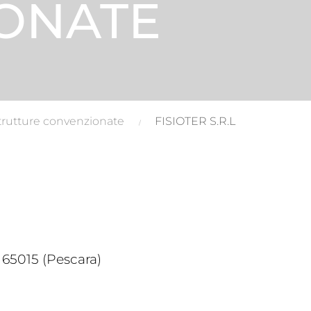
ONATE
trutture convenzionate
FISIOTER S.R.L
 65015 (Pescara)