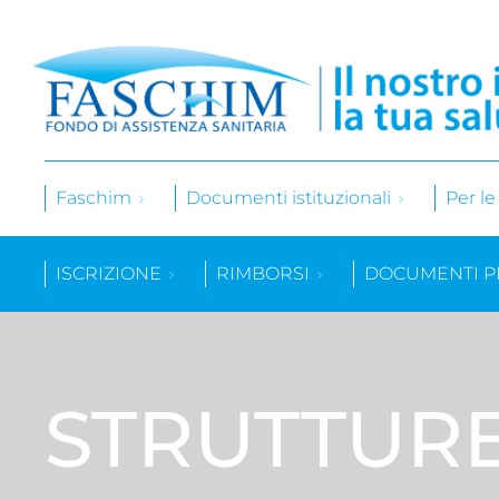
Faschim
Documenti istituzionali
Per l
ISCRIZIONE
RIMBORSI
DOCUMENTI P
STRUTTUR