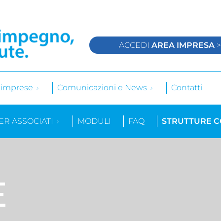
ACCEDI
AREA IMPRESA
e imprese
Comunicazioni e News
Contatti
ER ASSOCIATI
MODULI
FAQ
STRUTTURE 
E