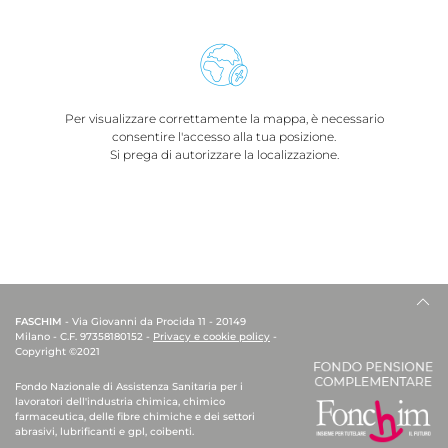
Per visualizzare correttamente la mappa, è necessario
consentire l'accesso alla tua posizione.
Si prega di autorizzare la localizzazione.
FASCHIM
- Via Giovanni da Procida 11 - 20149
Milano - C.F. 97358180152 -
Privacy e cookie policy
-
Copyright ©2021
Fondo Nazionale di Assistenza Sanitaria per i
lavoratori dell'industria chimica, chimico
farmaceutica, delle fibre chimiche e dei settori
abrasivi, lubrificanti e gpl, coibenti.