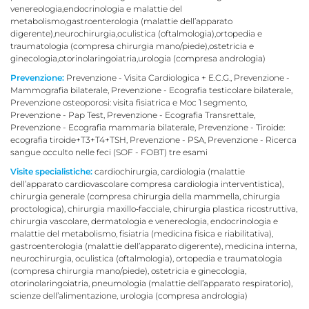
venereologia,endocrinologia e malattie del
metabolismo,gastroenterologia (malattie dell’apparato
digerente),neurochirurgia,oculistica (oftalmologia),ortopedia e
traumatologia (compresa chirurgia mano/piede),ostetricia e
ginecologia,otorinolaringoiatria,urologia (compresa andrologia)
Prevenzione:
Prevenzione - Visita Cardiologica + E.C.G., Prevenzione -
Mammografia bilaterale, Prevenzione - Ecografia testicolare bilaterale,
Prevenzione osteoporosi: visita fisiatrica e Moc 1 segmento,
Prevenzione - Pap Test, Prevenzione - Ecografia Transrettale,
Prevenzione - Ecografia mammaria bilaterale, Prevenzione - Tiroide:
ecografia tiroide+T3+T4+TSH, Prevenzione - PSA, Prevenzione - Ricerca
sangue occulto nelle feci (SOF - FOBT) tre esami
Visite specialistiche:
cardiochirurgia, cardiologia (malattie
dell’apparato cardiovascolare compresa cardiologia interventistica),
chirurgia generale (compresa chirurgia della mammella, chirurgia
proctologica), chirurgia maxillo‐facciale, chirurgia plastica ricostruttiva,
chirurgia vascolare, dermatologia e venereologia, endocrinologia e
malattie del metabolismo, fisiatria (medicina fisica e riabilitativa),
gastroenterologia (malattie dell’apparato digerente), medicina interna,
neurochirurgia, oculistica (oftalmologia), ortopedia e traumatologia
(compresa chirurgia mano/piede), ostetricia e ginecologia,
otorinolaringoiatria, pneumologia (malattie dell’apparato respiratorio),
scienze dell’alimentazione, urologia (compresa andrologia)