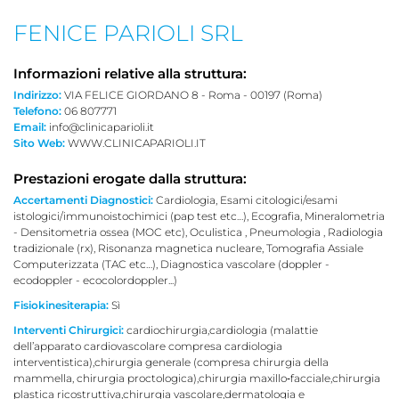
FENICE PARIOLI SRL
Informazioni relative alla struttura:
Indirizzo:
VIA FELICE GIORDANO 8 - Roma - 00197 (Roma)
Telefono:
06 807771
Email:
info@clinicaparioli.it
Sito Web:
WWW.CLINICAPARIOLI.IT
Prestazioni erogate dalla struttura:
Accertamenti Diagnostici:
Cardiologia, Esami citologici/esami
istologici/immunoistochimici (pap test etc…), Ecografia, Mineralometria
- Densitometria ossea (MOC etc), Oculistica , Pneumologia , Radiologia
tradizionale (rx), Risonanza magnetica nucleare, Tomografia Assiale
Computerizzata (TAC etc…), Diagnostica vascolare (doppler -
ecodoppler - ecocolordoppler...)
Fisiokinesiterapia:
Sì
Interventi Chirurgici:
cardiochirurgia,cardiologia (malattie
dell’apparato cardiovascolare compresa cardiologia
interventistica),chirurgia generale (compresa chirurgia della
mammella, chirurgia proctologica),chirurgia maxillo‐facciale,chirurgia
plastica ricostruttiva,chirurgia vascolare,dermatologia e