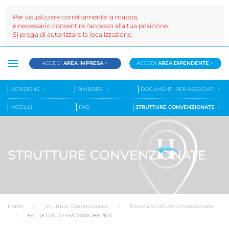
Per visualizzare correttamente la mappa,
è necessario consentire l'accesso alla tua posizione.
Si prega di autorizzare la localizzazione.
ACCEDI
AREA IMPRESA
>
ACCEDI
AREA DIPENDENTE
>
ISCRIZIONE
RIMBORSI
DOCUMENTI PER ASSOCIATI
MODULI
FAQ
STRUTTURE CONVENZIONATE
STRUTTURE CONVENZIONATE
Home
Strutture Convenzionate
Ricerca strutture convenzionate
FALDETTA DR.SSA MARGHERITA