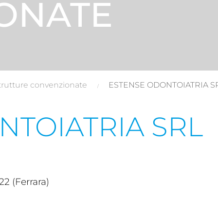
ONATE
trutture convenzionate
ESTENSE ODONTOIATRIA S
NTOIATRIA SRL
22 (Ferrara)