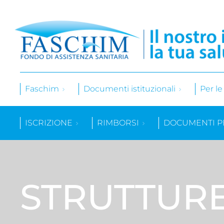
Faschim
Documenti istituzionali
Per l
ISCRIZIONE
RIMBORSI
DOCUMENTI P
STRUTTUR