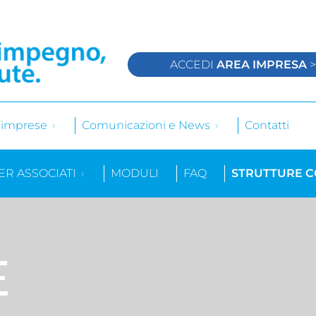
ACCEDI
AREA IMPRESA
e imprese
Comunicazioni e News
Contatti
ER ASSOCIATI
MODULI
FAQ
STRUTTURE 
E