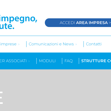
ACCEDI
AREA IMPRESA
e imprese
Comunicazioni e News
Contatti
ER ASSOCIATI
MODULI
FAQ
STRUTTURE 
E