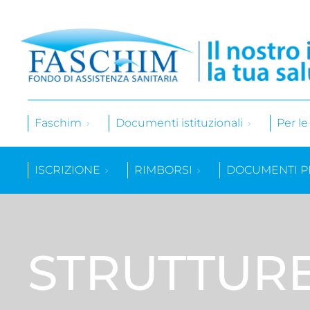
Faschim
Documenti istituzionali
Per l
ISCRIZIONE
RIMBORSI
DOCUMENTI P
STRUTTUR