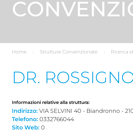
CONVENZI
Home
Strutture Convenzionate
Ricerca s
DR. ROSSIGN
Informazioni relative alla struttura:
Indirizzo:
VIA SELVINI 40 - Biandronno - 210
Telefono:
0332766044
Sito Web:
0