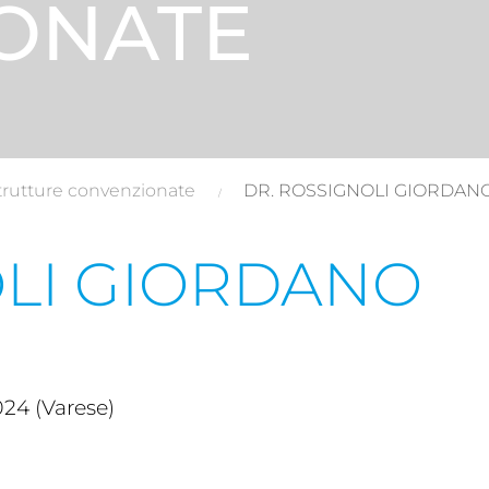
ONATE
trutture convenzionate
DR. ROSSIGNOLI GIORDAN
OLI GIORDANO
24 (Varese)