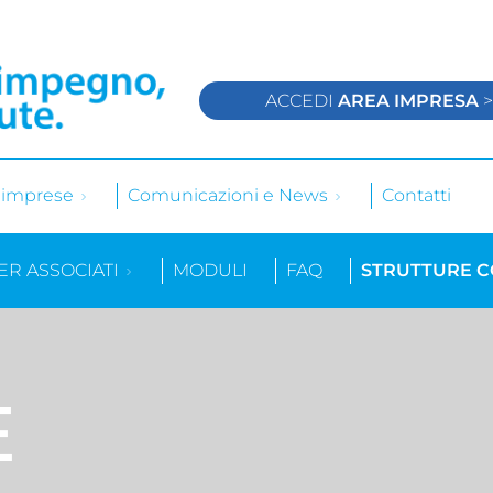
ACCEDI
AREA IMPRESA
e imprese
Comunicazioni e News
Contatti
ER ASSOCIATI
MODULI
FAQ
STRUTTURE 
E