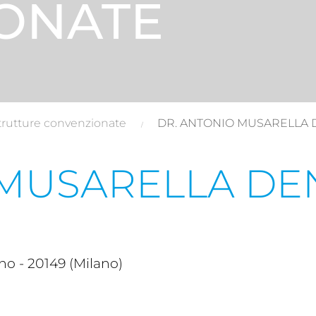
ONATE
trutture convenzionate
DR. ANTONIO MUSARELLA 
 MUSARELLA DE
o - 20149 (Milano)