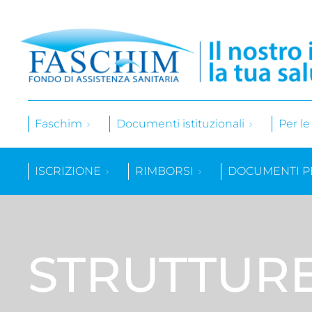
Faschim
Documenti istituzionali
Per l
ISCRIZIONE
RIMBORSI
DOCUMENTI P
STRUTTUR