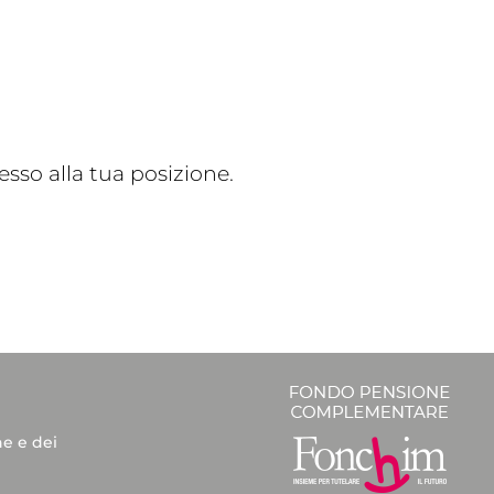
sso alla tua posizione.
he e dei