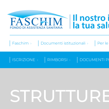
Faschim
Documenti istituzionali
Per l
ISCRIZIONE
RIMBORSI
DOCUMENTI P
STRUTTUR