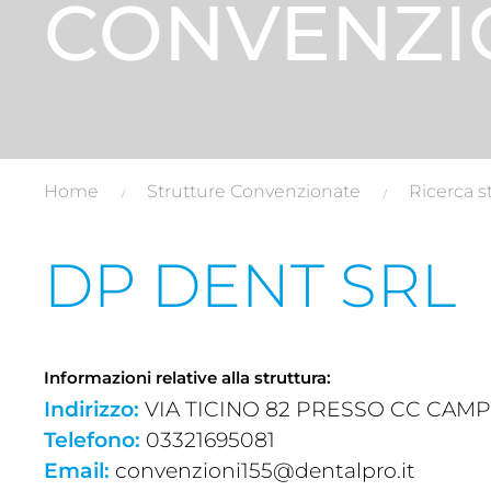
CONVENZI
Home
Strutture Convenzionate
Ricerca s
DP DENT SRL
Informazioni relative alla struttura:
Indirizzo:
VIA TICINO 82 PRESSO CC CAMPO D
Telefono:
03321695081
Email:
convenzioni155@dentalpro.it