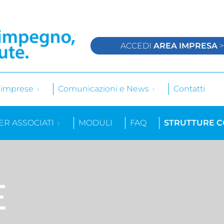
ACCEDI
AREA IMPRESA
e imprese
Comunicazioni e News
Contatti
ER ASSOCIATI
MODULI
FAQ
STRUTTURE 
E