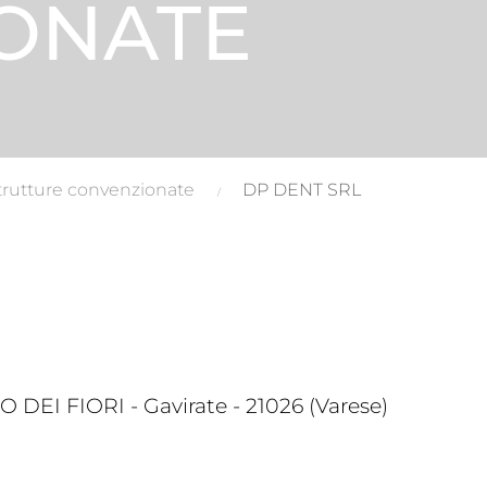
ONATE
trutture convenzionate
DP DENT SRL
EI FIORI - Gavirate - 21026 (Varese)