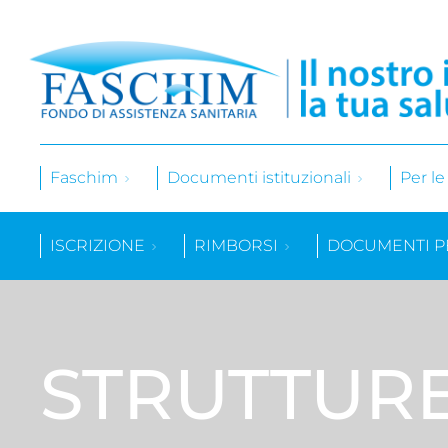
Faschim
Documenti istituzionali
Per l
ISCRIZIONE
RIMBORSI
DOCUMENTI P
STRUTTUR