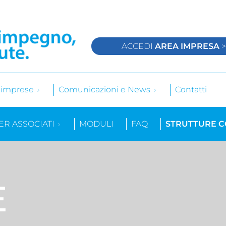
ACCEDI
AREA IMPRESA
e imprese
Comunicazioni e News
Contatti
ER ASSOCIATI
MODULI
FAQ
STRUTTURE 
E