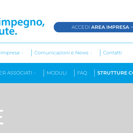
ACCEDI
AREA IMPRESA
e imprese
Comunicazioni e News
Contatti
ER ASSOCIATI
MODULI
FAQ
STRUTTURE 
E