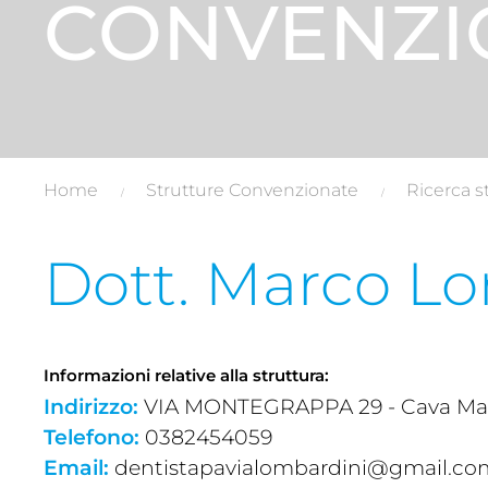
CONVENZI
Home
Strutture Convenzionate
Ricerca s
Dott. Marco L
Informazioni relative alla struttura:
Indirizzo:
VIA MONTEGRAPPA 29 - Cava Mana
Telefono:
0382454059
Email:
dentistapavialombardini@gmail.co