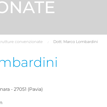
ONATE
trutture convenzionate
Dott. Marco Lombardini
ombardini
ra - 27051 (Pavia)
m