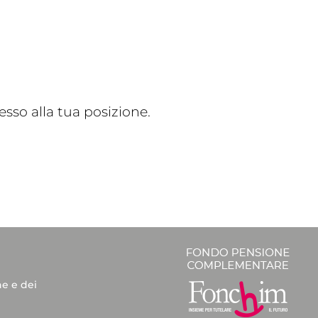
sso alla tua posizione.
he e dei