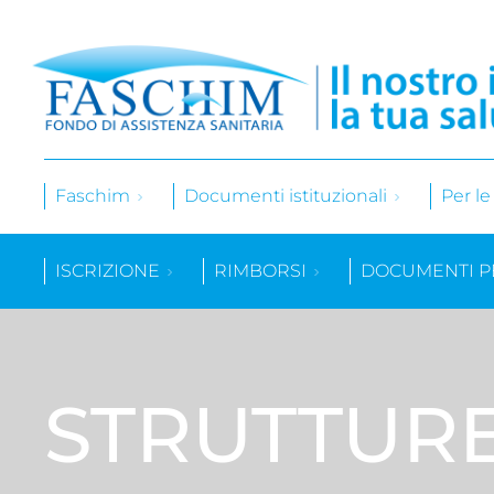
Faschim
Documenti istituzionali
Per l
ISCRIZIONE
RIMBORSI
DOCUMENTI P
STRUTTUR