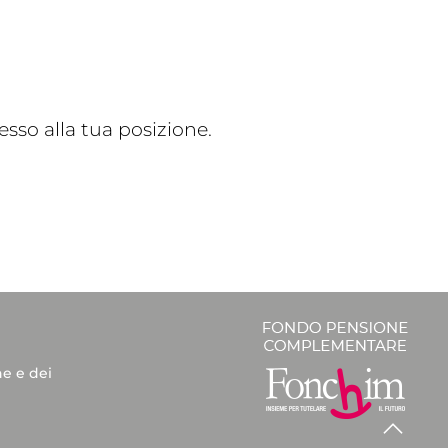
sso alla tua posizione.
he e dei