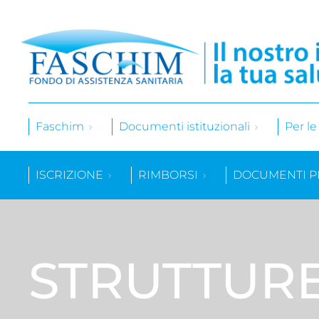
Faschim
Documenti istituzionali
Per l
ISCRIZIONE
RIMBORSI
DOCUMENTI P
STRUTTUR