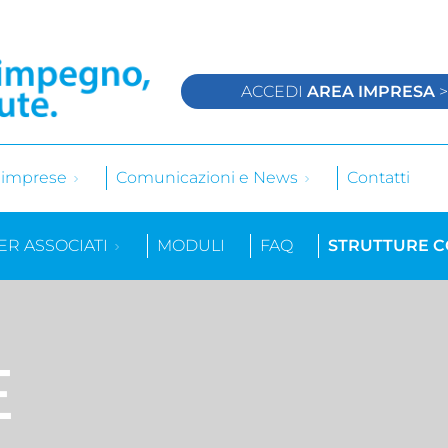
ACCEDI
AREA IMPRESA
e imprese
Comunicazioni e News
Contatti
ER ASSOCIATI
MODULI
FAQ
STRUTTURE 
E