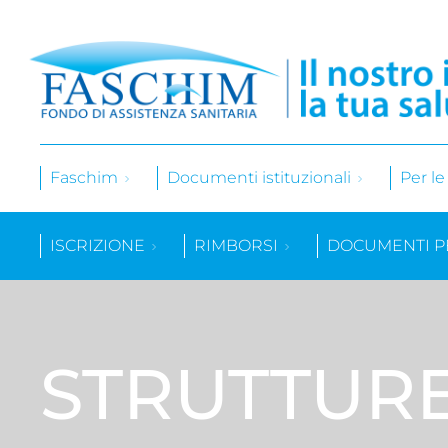
Faschim
Documenti istituzionali
Per l
ISCRIZIONE
RIMBORSI
DOCUMENTI P
STRUTTUR