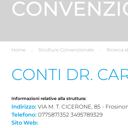
CONVENZI
Home
Strutture Convenzionate
Ricerca s
CONTI DR. CA
Informazioni relative alla struttura:
Indirizzo:
VIA M. T. CICERONE, 85 - Frosinon
Telefono:
0775871352 3495789329
Sito Web: