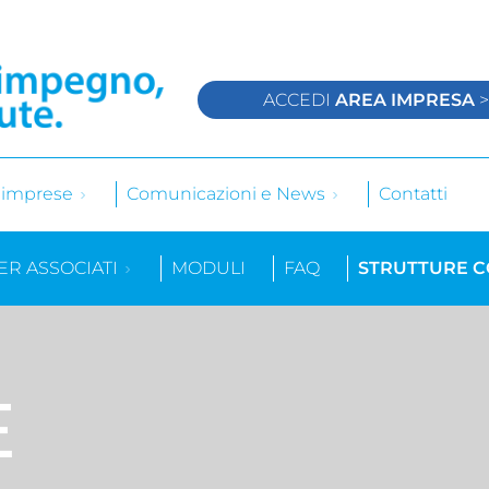
ACCEDI
AREA IMPRESA
e imprese
Comunicazioni e News
Contatti
ER ASSOCIATI
MODULI
FAQ
STRUTTURE 
E