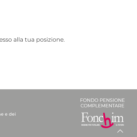
sso alla tua posizione.
he e dei