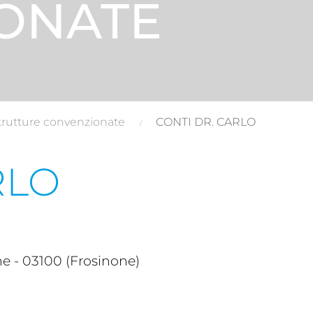
ONATE
trutture convenzionate
CONTI DR. CARLO
RLO
e - 03100 (Frosinone)