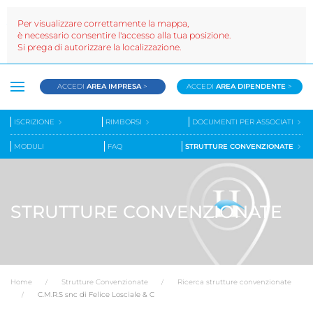
Per visualizzare correttamente la mappa,
è necessario consentire l'accesso alla tua posizione.
Si prega di autorizzare la localizzazione.
ACCEDI
AREA IMPRESA
>
ACCEDI
AREA DIPENDENTE
>
ISCRIZIONE
RIMBORSI
DOCUMENTI PER ASSOCIATI
MODULI
FAQ
STRUTTURE CONVENZIONATE
STRUTTURE CONVENZIONATE
Home
Strutture Convenzionate
Ricerca strutture convenzionate
C.M.R.S snc di Felice Losciale & C