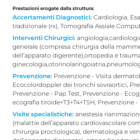
Prestazioni erogate dalla struttura:
Accertamenti Diagnostici:
Cardiologia, Es
tradizionale (rx), Tomografia Assiale Comput
Interventi Chirurgici:
angiologia,cardiologi
generale (compresa chirurgia della mammell
dell’apparato digerente),ortopedia e traum
ginecologia,otorinolaringoiatria,pneumologi
Prevenzione:
Prevenzione - Visita dermatolo
Ecocolordoppler dei tronchi sovraortici, Pre
Prevenzione - Pap Test, Prevenzione - Ecogr
ecografia tiroide+T3+T4+TSH, Prevenzione - 
Visite specialistiche:
anestesia rianimazione
(malattie dell’apparato cardiovascolare com
chirurgia proctologica), dermatologia e ve