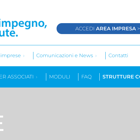
ACCEDI
AREA IMPRESA
e imprese
Comunicazioni e News
Contatti
ER ASSOCIATI
MODULI
FAQ
STRUTTURE 
E