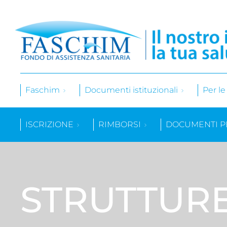
Faschim
Documenti istituzionali
Per l
ISCRIZIONE
RIMBORSI
DOCUMENTI P
STRUTTUR