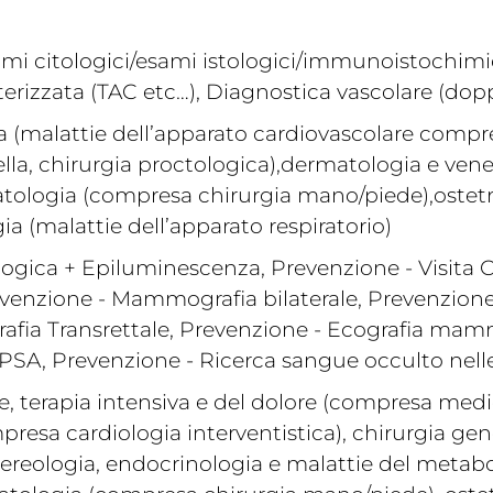
ami citologici/esami istologici/immunoistochimici
erizzata (TAC etc…), Diagnostica vascolare (dopp
a (malattie dell’apparato cardiovascolare compre
a, chirurgia proctologica),dermatologia e vene
atologia (compresa chirurgia mano/piede),ostetr
a (malattie dell’apparato respiratorio)
gica + Epilumi­nescenza, Prevenzione - Visita C
venzione - Mammografia bilaterale, Prevenzione -
afia Transrettale, Prevenzione - Ecografia mamma
PSA, Prevenzione - Ricerca sangue occulto nelle
, terapia intensiva e del dolore (compresa medic
presa cardiologia interventistica), chirurgia g
nereologia, endocrinologia e malattie del metabo