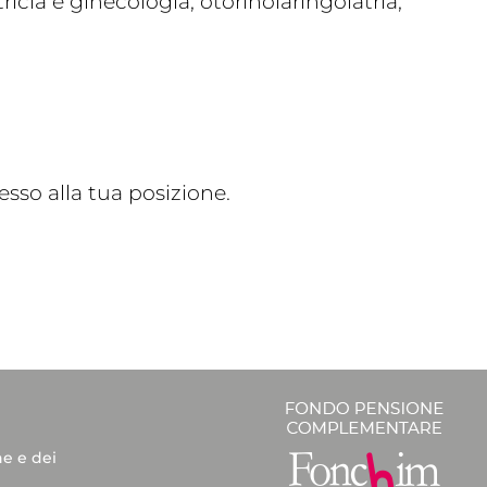
cia e ginecologia, otorinolaringoiatria,
sso alla tua posizione.
he e dei