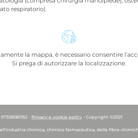
atologia (compresa chirurgia mano/piede), ostetri
to respiratorio)
ttamente la mappa, è necessario consentire l'acce
Si prega di autorizzare la localizzazione.
. 97358180152 -
Privacy e cookie policy
- Copyright ©2021
dell'industria chimica, chimico farmaceutica, delle fibre chimic