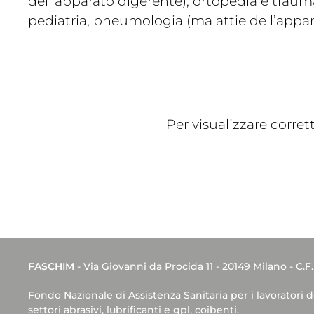
dell’apparato digerente), ortopedia e traum
pediatria, pneumologia (malattie dell’appara
Per visualizzare corre
FASCHIM
- Via Giovanni da Procida 11 - 20149 Milano - C.F
Fondo Nazionale di Assistenza Sanitaria per i lavoratori 
settori abrasivi, lubrificanti e gpl, coibenti.