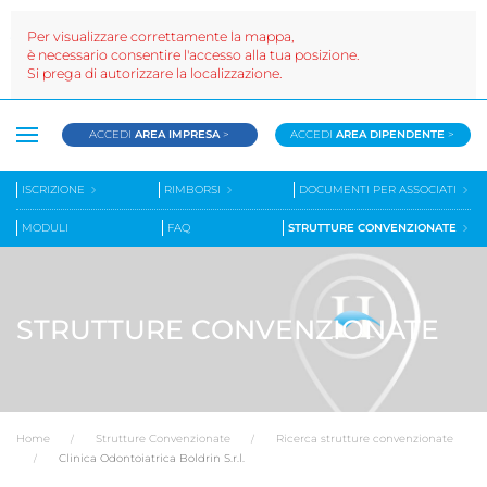
Per visualizzare correttamente la mappa,
è necessario consentire l'accesso alla tua posizione.
Si prega di autorizzare la localizzazione.
ACCEDI
AREA IMPRESA
>
ACCEDI
AREA DIPENDENTE
>
ISCRIZIONE
RIMBORSI
DOCUMENTI PER ASSOCIATI
MODULI
FAQ
STRUTTURE CONVENZIONATE
STRUTTURE CONVENZIONATE
Home
Strutture Convenzionate
Ricerca strutture convenzionate
Clinica Odontoiatrica Boldrin S.r.l.