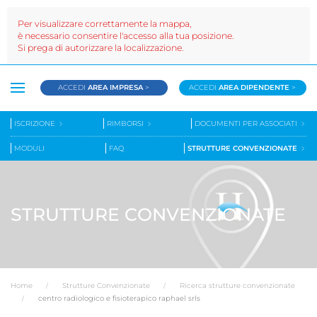
Per visualizzare correttamente la mappa,
è necessario consentire l'accesso alla tua posizione.
Si prega di autorizzare la localizzazione.
ACCEDI
AREA IMPRESA
>
ACCEDI
AREA DIPENDENTE
>
ISCRIZIONE
RIMBORSI
DOCUMENTI PER ASSOCIATI
MODULI
FAQ
STRUTTURE CONVENZIONATE
STRUTTURE CONVENZIONATE
Home
Strutture Convenzionate
Ricerca strutture convenzionate
centro radiologico e fisioterapico raphael srls