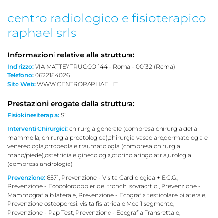
centro radiologico e fisioterapico
raphael srls
Informazioni relative alla struttura:
Indirizzo:
VIA MATTE\' TRUCCO 144 - Roma - 00132 (Roma)
Telefono:
0622184026
Sito Web:
WWW.CENTRORAPHAEL.IT
Prestazioni erogate dalla struttura:
Fisiokinesiterapia:
Sì
Interventi Chirurgici:
chirurgia generale (compresa chirurgia della
mammella, chirurgia proctologica),chirurgia vascolare,dermatologia e
venereologia,ortopedia e traumatologia (compresa chirurgia
mano/piede),ostetricia e ginecologia,otorinolaringoiatria,urologia
(compresa andrologia)
Prevenzione:
6571, Prevenzione - Visita Cardiologica + E.C.G.,
Prevenzione - Ecocolordoppler dei tronchi sovraortici, Prevenzione -
Mammografia bilaterale, Prevenzione - Ecografia testicolare bilaterale,
Prevenzione osteoporosi: visita fisiatrica e Moc 1 segmento,
Prevenzione - Pap Test, Prevenzione - Ecografia Transrettale,