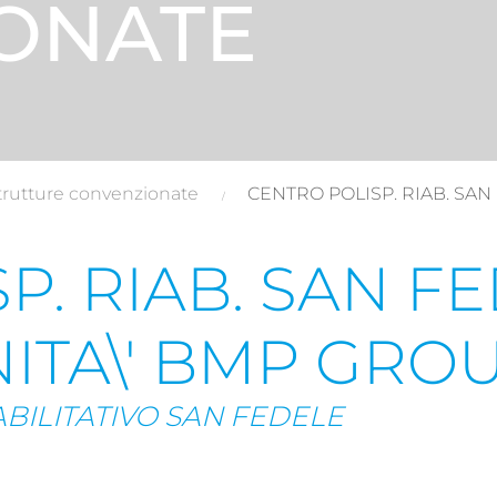
ONATE
trutture convenzionate
CENTRO POLISP. RIAB. SAN
. RIAB. SAN FE
NITA\' BMP GRO
ABILITATIVO SAN FEDELE