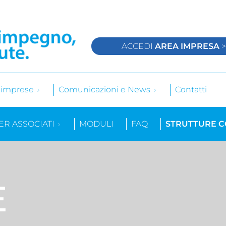
ACCEDI
AREA IMPRESA
e imprese
Comunicazioni e News
Contatti
ER ASSOCIATI
MODULI
FAQ
STRUTTURE 
E