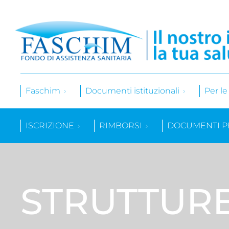
Faschim
Documenti istituzionali
Per l
ISCRIZIONE
RIMBORSI
DOCUMENTI P
STRUTTUR