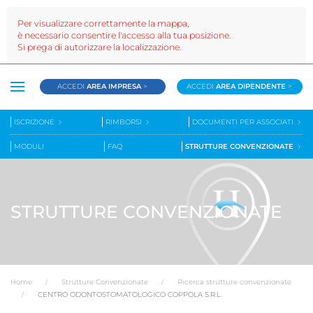
Per visualizzare correttamente la mappa,
è necessario consentire l'accesso alla tua posizione.
Si prega di autorizzare la localizzazione.
ACCEDI
AREA IMPRESA
>
ACCEDI
AREA DIPENDENTE
>
ISCRIZIONE
RIMBORSI
DOCUMENTI PER ASSOCIATI
MODULI
FAQ
STRUTTURE CONVENZIONATE
STRUTTURE CONVENZIONATE
Home
Strutture Convenzionate
Ricerca strutture convenzionate
CENTRO ODONTOSTOMATOLOGICO COPPOLA S.R.L.