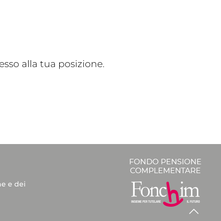
sso alla tua posizione.
he e dei