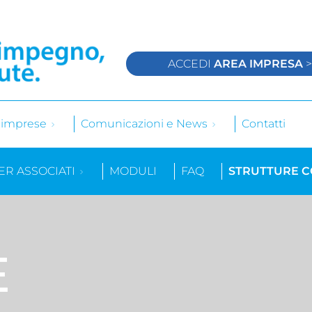
ACCEDI
AREA IMPRESA
e imprese
Comunicazioni e News
Contatti
ER ASSOCIATI
MODULI
FAQ
STRUTTURE 
E