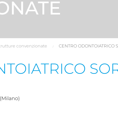
ONATE
trutture convenzionate
CENTRO ODONTOIATRICO 
TOIATRICO SOR
(Milano)