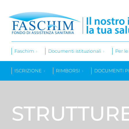
Faschim
Documenti istituzionali
Per l
ISCRIZIONE
RIMBORSI
DOCUMENTI P
STRUTTUR