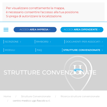
Per visualizzare correttamente la mappa,
è necessario consentire l'accesso alla tua posizione.
Si prega di autorizzare la localizzazione.
ACCEDI
AREA IMPRESA
>
ACCEDI
AREA DIPENDENTE
>
ISCRIZIONE
RIMBORSI
DOCUMENTI PER ASSOCIATI
MODULI
FAQ
STRUTTURE CONVENZIONATE
STRUTTURE CONVENZIONATE
Home
Strutture Convenzionate
Ricerca strutture convenzionate
centro medico ugo foscolo s.r.l.